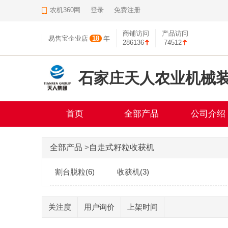
农机360网
登录
免费注册
商铺访问
产品访问
易售宝企业店
18
年
286136
74512
石家庄天人农业机械
首页
全部产品
公司介绍
全部产品
>
自走式籽粒收获机
割台脱粒(6)
收获机(3)
关注度
用户询价
上架时间